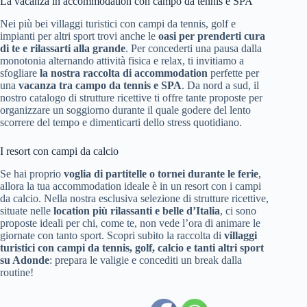
La vacanza in accommodation con campo da tennis e SPA
Nei più bei villaggi turistici con campi da tennis, golf e
impianti per altri sport trovi anche le
oasi per prenderti cura
di te e rilassarti alla grande
. Per concederti una pausa dalla
monotonia alternando attività fisica e relax, ti invitiamo a
sfogliare
la nostra raccolta di accommodation
perfette per
una
vacanza tra campo da tennis e SPA
. Da nord a sud, il
nostro catalogo di strutture ricettive ti offre tante proposte per
organizzare un soggiorno durante il quale godere del lento
scorrere del tempo e dimenticarti dello stress quotidiano.
I resort con campi da calcio
Se hai proprio
voglia di partitelle o tornei durante le ferie
,
allora la tua accommodation ideale è in un resort con i campi
da calcio. Nella nostra esclusiva selezione di strutture ricettive,
situate nelle
location più rilassanti e belle d’Italia
, ci sono
proposte ideali per chi, come te, non vede l’ora di animare le
giornate con tanto sport. Scopri subito la raccolta di
villaggi
turistici con campi da tennis, golf, calcio e tanti altri sport
su Adonde
: prepara le valigie e concediti un break dalla
routine!