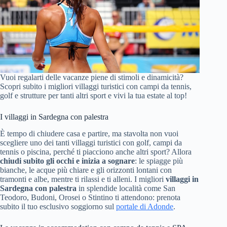
Vuoi regalarti delle vacanze piene di stimoli e dinamicità?
Scopri subito i migliori villaggi turistici con campi da tennis,
golf e strutture per tanti altri sport e vivi la tua estate al top!
I villaggi in Sardegna con palestra
È tempo di chiudere casa e partire, ma stavolta non vuoi
scegliere uno dei tanti villaggi turistici con golf, campi da
tennis o piscina, perché ti piacciono anche altri sport? Allora
chiudi subito gli occhi e inizia a sognare
: le spiagge più
bianche, le acque più chiare e gli orizzonti lontani con
tramonti e albe, mentre ti rilassi e ti alleni. I migliori
villaggi in
Sardegna con palestra
in splendide località come San
Teodoro, Budoni, Orosei o Stintino ti attendono: prenota
subito il tuo esclusivo soggiorno sul
portale di Adonde
.