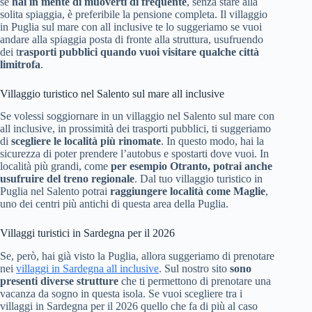
se
hai in mente di muoverti di frequente
, senza stare alla
solita spiaggia, è preferibile la pensione completa. Il villaggio
in Puglia sul mare con all inclusive te lo suggeriamo se vuoi
andare alla spiaggia posta di fronte alla struttura, usufruendo
dei t
rasporti pubblici quando vuoi visitare qualche città
limitrofa
.
Villaggio turistico nel Salento sul mare all inclusive
Se volessi soggiornare in un villaggio nel Salento sul mare con
all inclusive, in prossimità dei trasporti pubblici, ti suggeriamo
di
scegliere le località più rinomate
. In questo modo, hai la
sicurezza di poter prendere l’autobus e spostarti dove vuoi. In
località più grandi, come
per esempio Otranto, potrai anche
usufruire del treno regionale
. Dal tuo villaggio turistico in
Puglia nel Salento potrai
raggiungere località come Maglie
,
uno dei centri più antichi di questa area della Puglia.
Villaggi turistici in Sardegna per il 2026
Se, però, hai già visto la Puglia, allora suggeriamo di prenotare
nei
villaggi in Sardegna all inclusive
. Sul nostro sito
sono
presenti diverse strutture
che ti permettono di prenotare una
vacanza da sogno in questa isola. Se vuoi scegliere tra i
villaggi in Sardegna per il 2026 quello che fa di più al caso