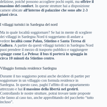
deliziose, poiché possono accogliere pochi ospiti, ma
offrire il
massimo del comfort
. In queste strutture hai a disposizione
camere ubicate
all’interno di palazzine che sono alte 2-3
piani circa
.
I villaggi turistici in Sardegna del nord
Ma in quale località soggiornare? Se hai in mente di scegliere
dei villaggi in Sardegna Nord ti suggeriamo di andare a
vedere
località come Palau, Stintino e Santa Teresa di
Gallura
. A partire da questi villaggi turistici in Sardegna Nord
puoi prendere il mezzo di trasporto pubblico e raggiungere
s
piagge come La Pelosa: il bus ti porterà in spiaggia in
circa 10 minuti da Stintino centro
.
Villaggio formula residence Sardegna
Durante il tuo soggiorno potrai anche decidere di partire per
soggiornare in un villaggio con formula residence in
Sardegna. In questo caso, paghi l’affitto di un appartamento
attrezzato e hai
il massimo della libertà nel gestirti
.
Controllando le nostre strutture, potrai trovare tante proposte
che fanno al caso tuo, anche approfittando del pacchetto “tutto
incluso”.