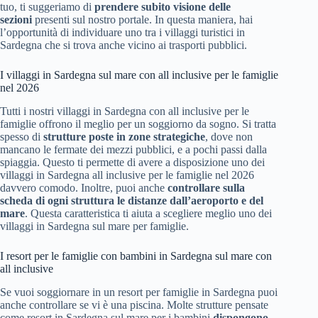
tuo, ti suggeriamo di
prendere subito visione delle
sezioni
presenti sul nostro portale. In questa maniera, hai
l’opportunità di individuare uno tra i villaggi turistici in
Sardegna che si trova anche vicino ai trasporti pubblici.
I villaggi in Sardegna sul mare con all inclusive per le famiglie
nel 2026
Tutti i nostri villaggi in Sardegna con all inclusive per le
famiglie offrono il meglio per un soggiorno da sogno. Si tratta
spesso di
strutture poste in zone strategiche
, dove non
mancano le fermate dei mezzi pubblici, e a pochi passi dalla
spiaggia. Questo ti permette di avere a disposizione uno dei
villaggi in Sardegna all inclusive per le famiglie nel 2026
davvero comodo. Inoltre, puoi anche
controllare sulla
scheda di ogni struttura le distanze dall’aeroporto e del
mare
. Questa caratteristica ti aiuta a scegliere meglio uno dei
villaggi in Sardegna sul mare per famiglie.
I resort per le famiglie con bambini in Sardegna sul mare con
all inclusive
Se vuoi soggiornare in un resort per famiglie in Sardegna puoi
anche controllare se vi è una piscina. Molte strutture pensate
come resort in Sardegna sul mare per i bambini
dispongono